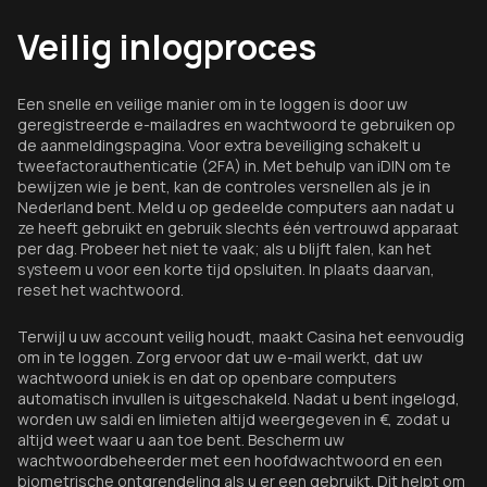
Veilig inlogproces
Een snelle en veilige manier om in te loggen is door uw
geregistreerde e-mailadres en wachtwoord te gebruiken op
de aanmeldingspagina. Voor extra beveiliging schakelt u
tweefactorauthenticatie (2FA) in. Met behulp van iDIN om te
bewijzen wie je bent, kan de controles versnellen als je in
Nederland bent. Meld u op gedeelde computers aan nadat u
ze heeft gebruikt en gebruik slechts één vertrouwd apparaat
per dag. Probeer het niet te vaak; als u blijft falen, kan het
systeem u voor een korte tijd opsluiten. In plaats daarvan,
reset het wachtwoord.
Terwijl u uw account veilig houdt, maakt Casina het eenvoudig
om in te loggen. Zorg ervoor dat uw e-mail werkt, dat uw
wachtwoord uniek is en dat op openbare computers
automatisch invullen is uitgeschakeld. Nadat u bent ingelogd,
worden uw saldi en limieten altijd weergegeven in €, zodat u
altijd weet waar u aan toe bent. Bescherm uw
wachtwoordbeheerder met een hoofdwachtwoord en een
biometrische ontgrendeling als u er een gebruikt. Dit helpt om