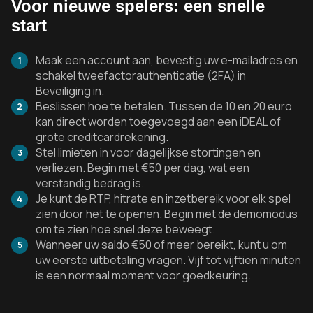
Voor nieuwe spelers: een snelle
start
Maak een account aan, bevestig uw e-mailadres en
schakel tweefactorauthenticatie (2FA) in
Beveiliging in.
Beslissen hoe te betalen. Tussen de 10 en 20 euro
kan direct worden toegevoegd aan een iDEAL of
grote creditcardrekening.
Stel limieten in voor dagelijkse stortingen en
verliezen. Begin met €50 per dag, wat een
verstandig bedrag is.
Je kunt de RTP, hitrate en inzetbereik voor elk spel
zien door het te openen. Begin met de demomodus
om te zien hoe snel deze beweegt.
Wanneer uw saldo €50 of meer bereikt, kunt u om
uw eerste uitbetaling vragen. Vijf tot vijftien minuten
is een normaal moment voor goedkeuring.