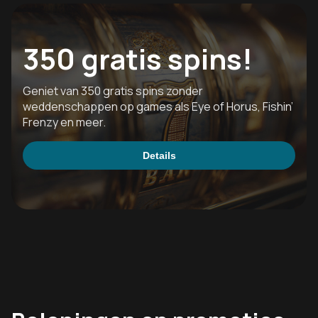
350 gratis spins!
Geniet van 350 gratis spins zonder
weddenschappen op games als Eye of Horus, Fishin’
Frenzy en meer.
Details