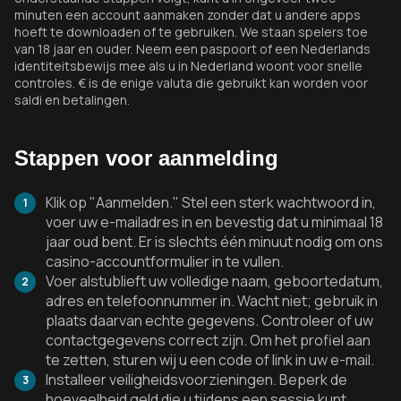
minuten een account aanmaken zonder dat u andere apps
hoeft te downloaden of te gebruiken. We staan spelers toe
van 18 jaar en ouder. Neem een paspoort of een Nederlands
identiteitsbewijs mee als u in Nederland woont voor snelle
controles. € is de enige valuta die gebruikt kan worden voor
saldi en betalingen.
Stappen voor aanmelding
Klik op "Aanmelden." Stel een sterk wachtwoord in,
voer uw e-mailadres in en bevestig dat u minimaal 18
jaar oud bent. Er is slechts één minuut nodig om ons
casino-accountformulier in te vullen.
Voer alstublieft uw volledige naam, geboortedatum,
adres en telefoonnummer in. Wacht niet; gebruik in
plaats daarvan echte gegevens. Controleer of uw
contactgegevens correct zijn. Om het profiel aan
te zetten, sturen wij u een code of link in uw e-mail.
Installeer veiligheidsvoorzieningen. Beperk de
hoeveelheid geld die u tijdens een sessie kunt