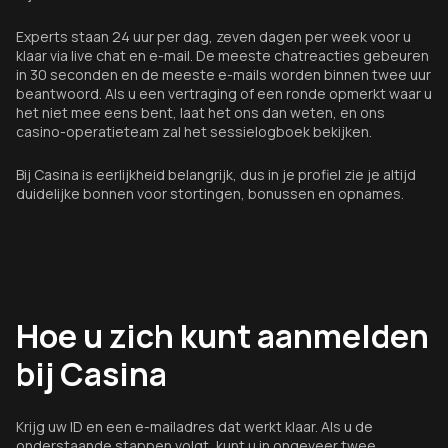
Experts staan 24 uur per dag, zeven dagen per week voor u
klaar via live chat en e-mail. De meeste chatreacties gebeuren
in 30 seconden en de meeste e-mails worden binnen twee uur
beantwoord. Als u een vertraging of een ronde opmerkt waar u
het niet mee eens bent, laat het ons dan weten, en ons
casino-operatieteam zal het sessielogboek bekijken.
Bij Casina is eerlijkheid belangrijk, dus in je profiel zie je altijd
duidelijke bonnen voor stortingen, bonussen en opnames.
Hoe u zich kunt aanmelden
bij Casina
Krijg uw ID en een e-mailadres dat werkt klaar. Als u de
onderstaande stappen volgt, kunt u in ongeveer twee