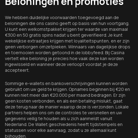
Beloningen en promoties
We hebben duidelijke voorwaarden toegevoegd aan de
beloningen die ons casino geeft op basis van hun voortgang.
U kunt een welkomstpakket krijgen ter waarde van maximaal
€300 en 50 gratis spins nadat u bent geverifieerd. Je kunt
wekelijkse extraatjes krijgen met loyaliteitspunten, en er zijn
geen verborgen omzetpieken. Winnaars van dagelijkse drops
en toernooien worden getoond in de lobbyfeed. Bij Casina
vertelt elke beloning je precies hoe vaak deze kan worden
ingewisseld en wanneer deze verloopt voordat je deze
accepteert.
Sommige e-wallets en bankoverschrijvingen kunnen worden
gebruikt om uw geld te krijgen. Opnames beginnen bij €20 en
kunnen niet meer dan €20.000 per maand bedragen. Er zijn
geen kosten verbonden, en als een betaling mislukt, gaat
deze terug naar de manier waarop deze is verzonden. Lokale
partners helpen ons om de controles te versnellen en uw
gegevens veilig te houden als u zich aanmeldt vanuit
Nederland. De Wallet geschiedenis heeft tijdstempels en
statussen voor elke aanvraag, zodat u ze allemaal kunt
bijhouden.