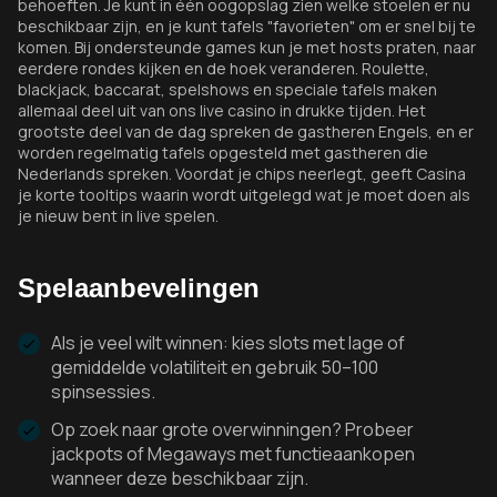
behoeften. Je kunt in één oogopslag zien welke stoelen er nu
beschikbaar zijn, en je kunt tafels "favorieten" om er snel bij te
komen. Bij ondersteunde games kun je met hosts praten, naar
eerdere rondes kijken en de hoek veranderen. Roulette,
blackjack, baccarat, spelshows en speciale tafels maken
allemaal deel uit van ons live casino in drukke tijden. Het
grootste deel van de dag spreken de gastheren Engels, en er
worden regelmatig tafels opgesteld met gastheren die
Nederlands spreken. Voordat je chips neerlegt, geeft Casina
je korte tooltips waarin wordt uitgelegd wat je moet doen als
je nieuw bent in live spelen.
Spelaanbevelingen
Als je veel wilt winnen: kies slots met lage of
gemiddelde volatiliteit en gebruik 50–100
spinsessies.
Op zoek naar grote overwinningen? Probeer
jackpots of Megaways met functieaankopen
wanneer deze beschikbaar zijn.