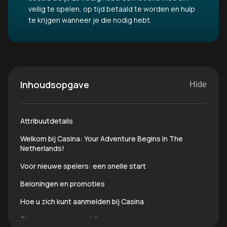
veilig te spelen, op tijd betaald te worden en hulp
te krijgen wanneer je die nodig hebt.
Inhoudsopgave
Hide
Attribuutdetails
Welkom bij Casina: Your Adventure Begins In The
Netherlands!
Voor nieuwe spelers: een snelle start
Beloningen en promoties
Hoe u zich kunt aanmelden bij Casina
Stappen voor aanmelding