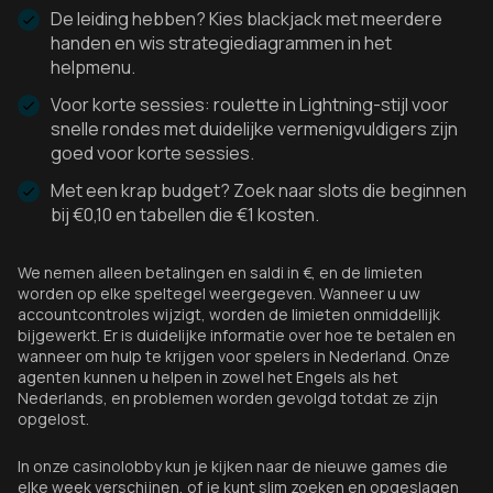
De leiding hebben? Kies blackjack met meerdere
handen en wis strategiediagrammen in het
helpmenu.
Voor korte sessies: roulette in Lightning-stijl voor
snelle rondes met duidelijke vermenigvuldigers zijn
goed voor korte sessies.
Met een krap budget? Zoek naar slots die beginnen
bij €0,10 en tabellen die €1 kosten.
We nemen alleen betalingen en saldi in €, en de limieten
worden op elke speltegel weergegeven. Wanneer u uw
accountcontroles wijzigt, worden de limieten onmiddellijk
bijgewerkt. Er is duidelijke informatie over hoe te betalen en
wanneer om hulp te krijgen voor spelers in Nederland. Onze
agenten kunnen u helpen in zowel het Engels als het
Nederlands, en problemen worden gevolgd totdat ze zijn
opgelost.
In onze casinolobby kun je kijken naar de nieuwe games die
elke week verschijnen, of je kunt slim zoeken en opgeslagen