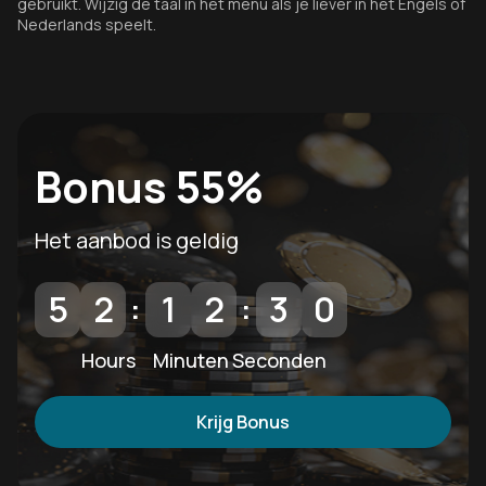
gebruikt. Wijzig de taal in het menu als je liever in het Engels of
Nederlands speelt.
Bonus 55%
Het aanbod is geldig
5
2
1
2
2
8
:
:
Hours
Minuten
Seconden
Krijg Bonus