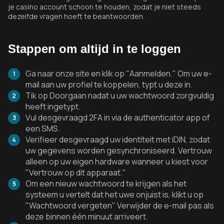
je casino account schoon te houden, zodat je niet steeds
dezelfde vragen hoeft te beantwoorden.
Stappen om altijd in te loggen
Ga naar onze site en klik op "Aanmelden." Om uw e-
mail aan uw profiel te koppelen, typt u deze in.
Tik op Doorgaan nadat u uw wachtwoord zorgvuldig
heeft ingetypt.
Vul desgevraagd 2FA in via de authenticator app of
een SMS.
Verifieer desgevraagd uw identiteit met iDIN, zodat
uw gegevens worden gesynchroniseerd. Vertrouw
alleen op uw eigen hardware wanneer u kiest voor
"Vertrouw op dit apparaat."
Om een nieuw wachtwoord te krijgen als het
systeem u vertelt dat het uwe onjuist is, klikt u op
"Wachtwoord vergeten" Verwijder de e-mail pas als
deze binnen één minuut arriveert.