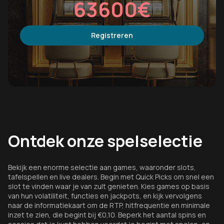
63600€
Registreren
Ontdek onze spelselectie
Bekijk een enorme selectie aan games, waaronder slots,
tafelspellen en live dealers. Begin met Quick Picks om snel een
slot te vinden waar je van zult genieten. Kies games op basis
van hun volatiliteit, functies en jackpots, en kijk vervolgens
naar de informatiekaart om de RTP, hitfrequentie en minimale
inzet te zien, die begint bij €0,10. Beperk het aantal spins en